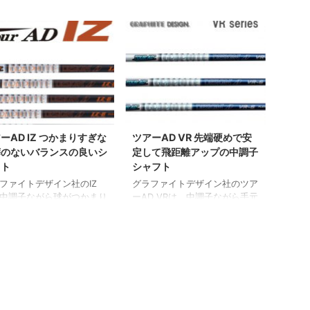
ーAD IZ つかまりすぎな
ツアーAD VR 先端硬めで安
癖のないバランスの良いシ
定して飛距離アップの中調子
フト
シャフト
ファイトデザイン社のIZ
グラファイトデザイン社のツア
中調子ながら球がつかまり
ーAD VRは、中調子ながら手元
ないシャフトです。 先端
がしっかりしているシャフトで
めで打点が安定するのでオ
す。 しっかり振っていけるゴ
マチックに飛ばしたいゴル
ルファーに向いています。 ツ
ーに向いています。 ツア
アーAD VRは振り切ってもコン
D IZの特長 ツアーAD IZは
トロールできるシャフト ツア
がなくとてもバランスのと
ーAD VRは、手元の剛性が高い
シャフトです。 最新テク
しっかりしたシャフトで、中間
ジーのヘッドと組み合わせ
から先端にかけて均一に大きく