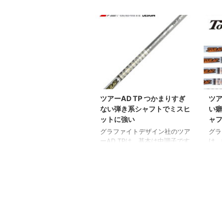
ツアーAD TP つかまりすぎ
ツア
ない弾き系シャフトでミスヒ
い
ットに強い
ャ
グラファイトデザイン社のツア
グラ
ーAD TPは、基本は中調子です
は、
が、先端が硬めなので球がつか
すぎ
まりすぎない弾き系シャフトで
が硬
す。 弾き系のシャフトが好き
ート
で安定して飛ばしたいゴルファ
ファ
ーに向いています。 ツアーAD
ーA
TPの特長 ツアーAD TPはミス
クセ
に強く飛んで曲がらないシャフ
れた
トです。 まさに飛んで曲がら
ノロ